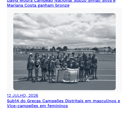
David Moura Campeão Nacional Sub20 Simão Silva e
Mariana Costa ganham bronze
12 JULHO, 2026
Sub14 do Grecas Campeões Distritais em masculinos e
Vice-campeões em femininos