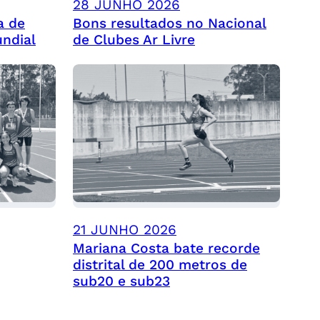
28 JUNHO 2026
a de
Bons resultados no Nacional
undial
de Clubes Ar Livre
21 JUNHO 2026
Mariana Costa bate recorde
distrital de 200 metros de
sub20 e sub23