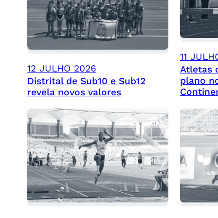
11 JULH
12 JULHO 2026
Atletas
plano n
Distrital de Sub10 e Sub12
Contine
revela novos valores