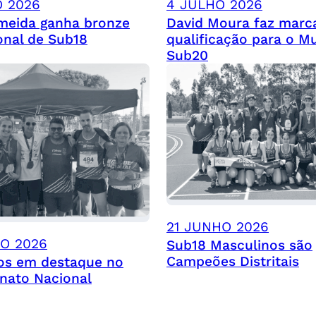
O 2026
4 JULHO 2026
lmeida ganha bronze
David Moura faz marc
onal de Sub18
qualificação para o M
Sub20
21 JUNHO 2026
HO 2026
Sub18 Masculinos são
Campeões Distritais
os em destaque no
ato Nacional