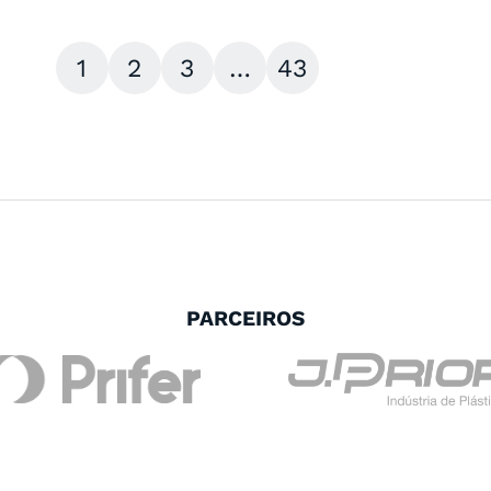
1
2
3
…
43
PARCEIROS