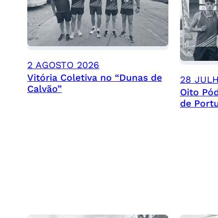
2 AGOSTO 2026
Vitória Coletiva no “Dunas de
28 JUL
Calvão”
Oito Pó
de Port