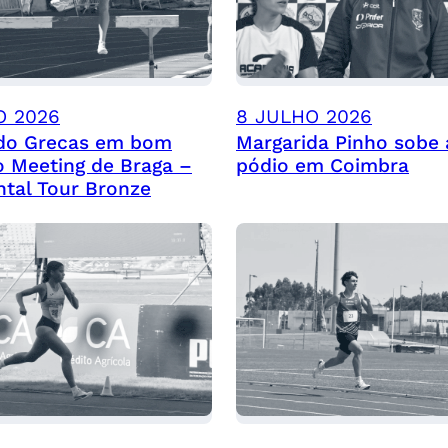
O 2026
8 JULHO 2026
 do Grecas em bom
Margarida Pinho sobe 
o Meeting de Braga –
pódio em Coimbra
ntal Tour Bronze