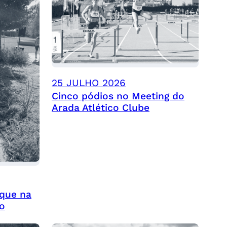
25 JULHO 2026
Cinco pódios no Meeting do
Arada Atlético Clube
aque na
o