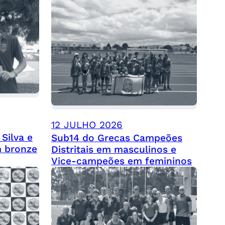
12 JULHO 2026
Silva e
Sub14 do Grecas Campeões
 bronze
Distritais em masculinos e
Vice-campeões em femininos