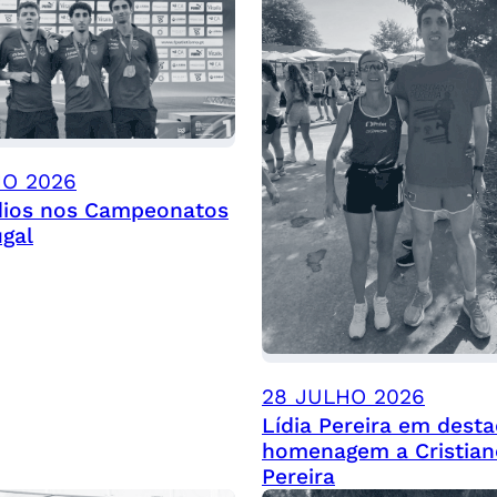
HO 2026
dios nos Campeonatos
ugal
28 JULHO 2026
Lídia Pereira em dest
homenagem a Cristian
Pereira