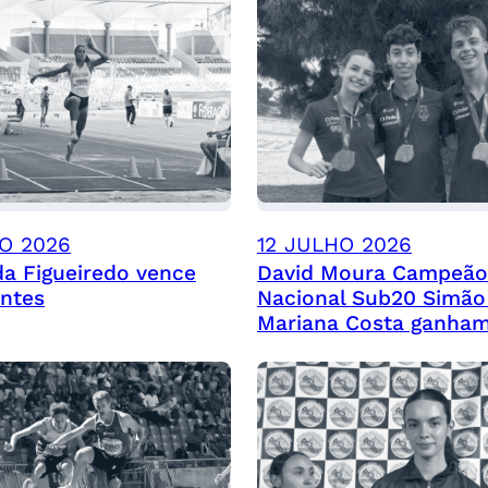
O 2026
12 JULHO 2026
da Figueiredo vence
David Moura Campeão
ntes
Nacional Sub20 Simão 
Mariana Costa ganham