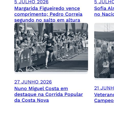
5 JULHO 2026
5 JULH
Margarida Figueiredo vence
Sofia A
comprimento; Pedro Correia
no Naci
segundo no salto em altura
27 JUNHO 2026
21 JUN
Nuno Miguel Costa em
destaque na Corrida Popular
Veteran
da Costa Nova
Campeon