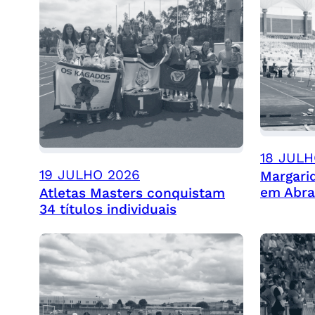
18 JULH
19 JULHO 2026
Margari
em Abra
Atletas Masters conquistam
34 títulos individuais