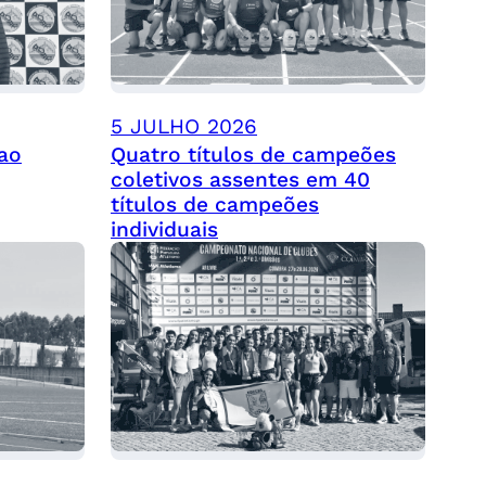
5 JULHO 2026
ao
Quatro títulos de campeões
coletivos assentes em 40
títulos de campeões
individuais