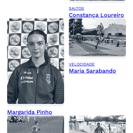
SALTOS
Constança Loureiro
VELOCIDADE
Maria Sarabando
Margarida Pinho