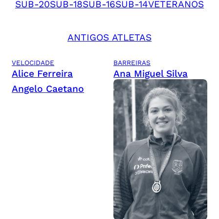
SUB-20
SUB-18
SUB-16
SUB-14
VETERANOS
ANTIGOS ATLETAS
VELOCIDADE
BARREIRAS
Alice Ferreira
Ana Miguel Silva
Angelo Caetano