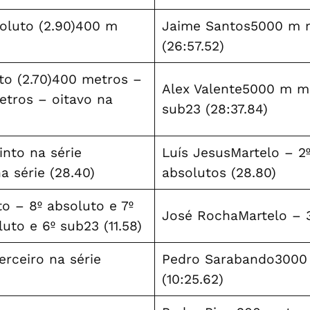
oluto (2.90)400 m
Jaime Santos5000 m m
(26:57.52)
uto (2.70)400 metros –
Alex Valente5000 m ma
etros – oitavo na
sub23 (28:37.84)
nto na série
Luís JesusMartelo – 2º
a série (28.40)
absolutos (28.80)
o – 8º absoluto e 7º
José RochaMartelo – 3
luto e 6º sub23 (11.58)
rceiro na série
Pedro Sarabando3000 
(10:25.62)