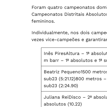
Foram quatro campeonatos domina
Campeonatos Distritais Absoluto
femininos.
Individualmente, nos dois campe
vezes vice-campeões e garantira
Inês PiresAltura – 1ª absolut
m barr – 1ª absolutos e 1ª s
Beatriz Pequeno1500 metros
sub23 (5:21.12)800 metros –
sub23 (2:24.90)
Juliana ReiDisco – 2ª absol
absolutos (10.22)