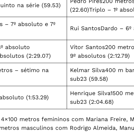
Pedro Pires200 metros
into na série (59.53)
(22.60)Triplo – 1º abso
 – 7º absoluto e 7º
Rui SantosDardo – 6º 
º absoluto
Vítor Santos200 metro
bsolutos (2:29.07)
9º absolutos (2:12.79)
tros – sétimo na
Kelmar Silva400 m barr
sub23 (59.58)
Henrique Silva1500 me
absoluto (1:53.29)
sub23 (2:04.68)
 4×100 metros femininos com Mariana Freire, Ma
 metros masculinos com Rodrigo Almeida, Manue