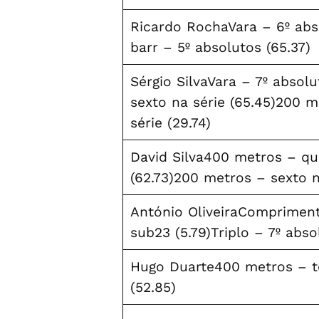
Ricardo RochaVara – 6º abs
barr – 5º absolutos (65.37)
Sérgio SilvaVara – 7º absol
sexto na série (65.45)200 m
série (29.74)
David Silva400 metros – qui
(62.73)200 metros – sexto n
António OliveiraCompriment
sub23 (5.79)Triplo – 7º abso
Hugo Duarte400 metros – te
(52.85)