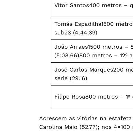
Vítor Santos400 metros – qu
Tomás Espadilha1500 metros
sub23 (4:44.39)
João Arraes1500 metros – 8
(5:08.66)800 metros – 12º a
José Carlos Marques200 me
série (29.16)
Filipe Rosa800 metros – 1º 
Acrescem as vitórias na estafeta
Carolina Maio (52.77); nos 4×100