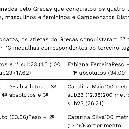
dos pelo Grecas que conquistou os quatro tí
s, masculinos e femininos e Campeonatos Distr
onatos, os atletas do Grecas conquistaram 37 
m 13 medalhas correspondentes ao terceiro lug
os e 1ª sub23 (1.51)100
Fabiana FerreiraPeso –
ub23 (17.62)
– 1ª absolutos (34.09)
 – 3ª absolutos e 3ª
Carolina Maio100 metr
 4ª absolutos e 3ª
sub23 (12.38)200 metro
sub23 (26.24)
uto (33.06)Peso – 2ª
Catarina Silva100 metr
(13.76)Comprimento – 