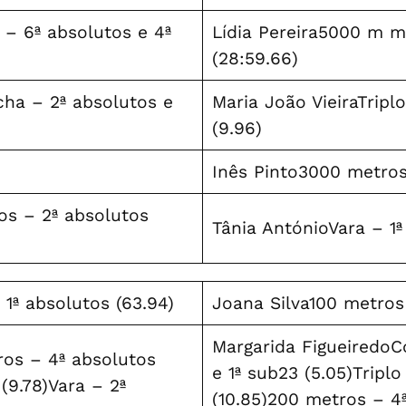
– 6ª absolutos e 4ª
Lídia Pereira5000 m m
(28:59.66)
ha – 2ª absolutos e
Maria João VieiraTripl
(9.96)
Inês Pinto3000 metros 
s – 2ª absolutos
Tânia AntónioVara – 1ª
1ª absolutos (63.94)
Joana Silva100 metros 
Margarida FigueiredoC
os – 4ª absolutos
e 1ª sub23 (5.05)Triplo
 (9.78)Vara – 2ª
(10.85)200 metros – 4