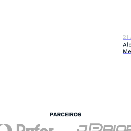
21
Al
Me
PARCEIROS