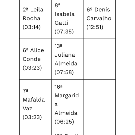
8ª
2ª Leila
6º Denis
Isabela
Rocha
Carvalho
Gatti
(03:14)
(12:51)
(07:35)
13ª
6ª Alice
Juliana
Conde
Almeida
(03:23)
(07:58)
16ª
7ª
Margarid
Mafalda
a
Vaz
Almeida
(03:23)
(06:25)