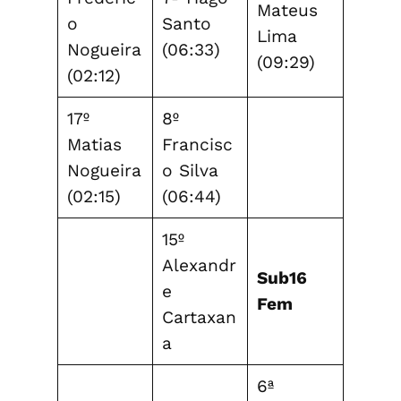
Mateus
o
Santo
Lima
Nogueira
(06:33)
(09:29)
(02:12)
17º
8º
Matias
Francisc
Nogueira
o Silva
(02:15)
(06:44)
15º
Alexandr
Sub16
e
Fem
Cartaxan
a
6ª