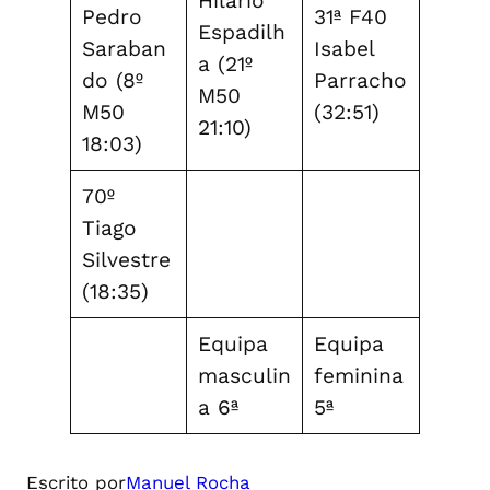
Hilário
Pedro
31ª F40
Espadilh
Saraban
Isabel
a (21º
do (8º
Parracho
M50
M50
(32:51)
21:10)
18:03)
70º
Tiago
Silvestre
(18:35)
Equipa
Equipa
masculin
feminina
a 6ª
5ª
Escrito por
Manuel Rocha