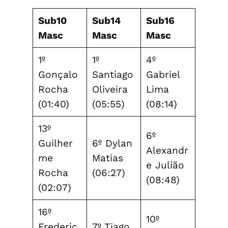
Sub10
Sub14
Sub16
Masc
Masc
Masc
1º
1º
4º
Gonçalo
Santiago
Gabriel
Rocha
Oliveira
Lima
(01:40)
(05:55)
(08:14)
13º
6º
Guilher
6º Dylan
Alexandr
me
Matias
e Julião
Rocha
(06:27)
(08:48)
(02:07)
16º
10º
Frederic
7º Tiago