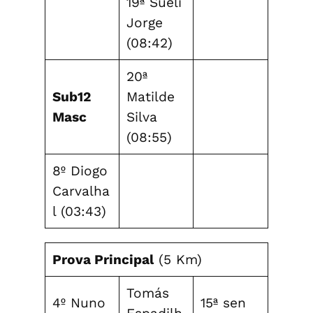
19ª Sueli
Jorge
(08:42)
20ª
Sub12
Matilde
Masc
Silva
(08:55)
8º Diogo
Carvalha
l (03:43)
Prova Principal
(5 Km)
Tomás
4º Nuno
15ª sen