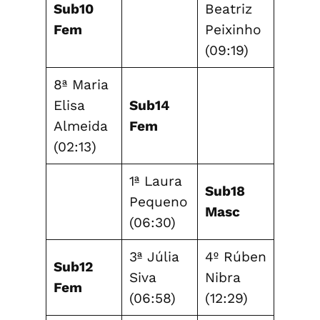
Sub10
Beatriz
Fem
Peixinho
(09:19)
8ª Maria
Elisa
Sub14
Almeida
Fem
(02:13)
1ª Laura
Sub18
Pequeno
Masc
(06:30)
3ª Júlia
4º Rúben
Sub12
Siva
Nibra
Fem
(06:58)
(12:29)