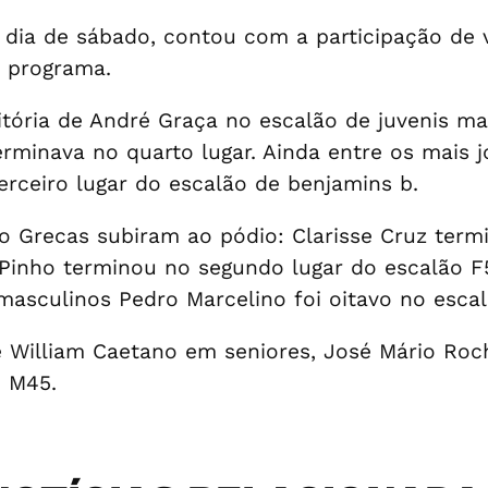
 dia de sábado, contou com a participação de 
o programa.
vitória de André Graça no escalão de juvenis m
minava no quarto lugar. Ainda entre os mais jo
erceiro lugar do escalão de benjamins b.
 do Grecas subiram ao pódio: Clarisse Cruz term
 Pinho terminou no segundo lugar do escalão F
masculinos Pedro Marcelino foi oitavo no esca
 e William Caetano em seniores, José Mário Roc
o M45.