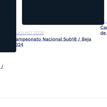
19
Ca
de
7 JULHO 2024
Campeonato Nacional Sub18 / Beja
2024
 /