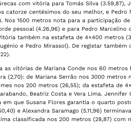
Grecas com vitória para Tomás Silva (3.59,87), J
os catorze centésimos do seu melhor, e Pedro N
l). Nos 1500 metros nota para a participação de
orde pessoal (4.26,96) e para Pedro Marcelin
Vitória também na estafeta de 4×400 metros (3
ugénio e Pedro Mirassol). De registar também 
22).
 as vitórias de Mariana Conde nos 60 metros ba
ara (2,70): de Mariana Serrão nos 3000 metro
Gomes nos 200 metros (26,55); da estafeta de 4
 Sarabando, Beatriz Costa e Vera Lima. Jennife
 em que Susana Flores garantia o quarto posto
.50,40) e Alexandra Saramago (5.11,96) termina
étima classificada nos 200 metros (28,87) com 