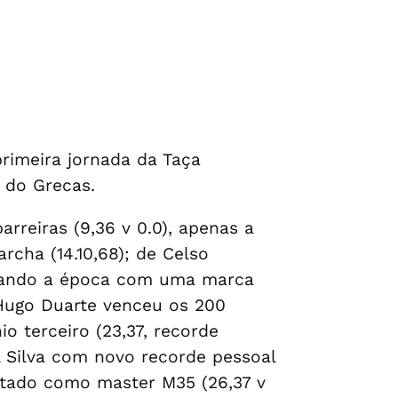
primeira jornada da Taça
 do Grecas.
rreiras (9,36 v 0.0), apenas a
cha (14.10,68); de Celso
niciando a época com uma marca
 Hugo Duarte venceu os 200
o terceiro (23,37, recorde
 Silva com novo recorde pessoal
ultado como master M35 (26,37 v