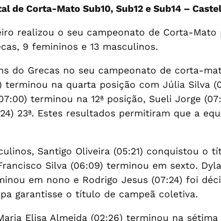
al de Corta-Mato Sub10, Sub12 e Sub14 – Castel
eiro realizou o seu campeonato de Corta-Mato 
ecas, 9 femininos e 13 masculinos.
ens do Grecas no seu campeonato de corta-mat
terminou na quarta posição com Júlia Silva (06
07:00) terminou na 12ª posição, Sueli Jorge (07
09:24) 23ª. Estes resultados permitiram que a e
linos, Santigo Oliveira (05:21) conquistou o t
 Francisco Silva (06:09) terminou em sexto. Dyla
inou em nono e Rodrigo Jesus (07:24) foi déci
pa garantisse o título de campeã coletiva.
Maria Elisa Almeida (02:26) terminou na sétim