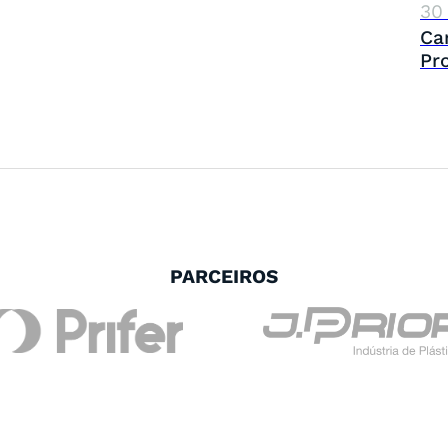
30
Ca
Pr
PARCEIROS