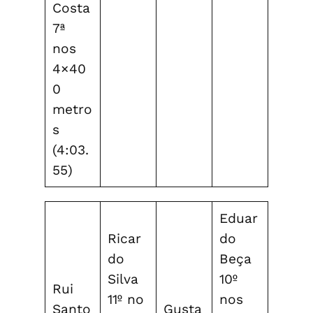
Costa
7ª
nos
4×40
0
metro
s
(4:03.
55)
Eduar
Ricar
do
do
Beça
Silva
10º
Rui
11º no
nos
Santo
Gusta