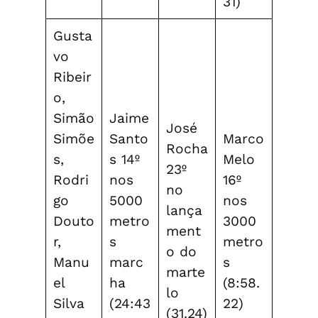
31)
Gusta
vo
Ribeir
o,
Simão
Jaime
José
Simõe
Santo
Marco
Rocha
s,
s 14º
Melo
23º
Rodri
nos
16º
no
go
5000
nos
lança
Douto
metro
3000
ment
r,
s
metro
o do
Manu
marc
s
marte
el
ha
(8:58.
lo
Silva
(24:43
22)
(31.24)