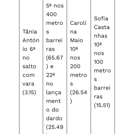
5ª nos
400
Sofia
metro
Caroli
Casta
Tânia
s
na
nhas
Antón
barrei
Maio
10ª
io 6ª
ras
10ª
nos
no
(65.67
nos
100
salto
) e
200
metro
com
22ª
metro
s
vara
no
s
barrei
(3.15)
lança
(26.54
ras
ment
)
(15.51)
o do
dardo
(25.49