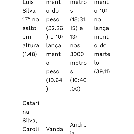
Luís
ment
metro
ment
Silva
o do
s
o 10ª
17ª no
peso
(18:31.
no
salto
(32.26
15) e
lança
em
) e 10ª
13ª
ment
altura
lança
nos
o do
(1.48)
ment
3000
marte
o
metro
lo
peso
s
(39.11)
(10.64
(10:40
)
.00)
Catari
na
Silva,
Andre
Caroli
Vanda
ia