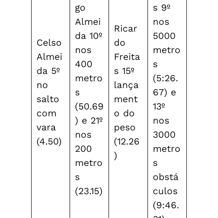
go
s 9º
Almei
nos
Ricar
da 10º
5000
Celso
do
nos
metro
Almei
Freita
400
s
da 5º
s 15º
metro
(5:26.
no
lança
s
67) e
salto
ment
(50.69
13º
com
o do
) e 21º
nos
vara
peso
nos
3000
(4.50)
(12.26
200
metro
)
metro
s
s
obstá
(23.15)
culos
(9:46.