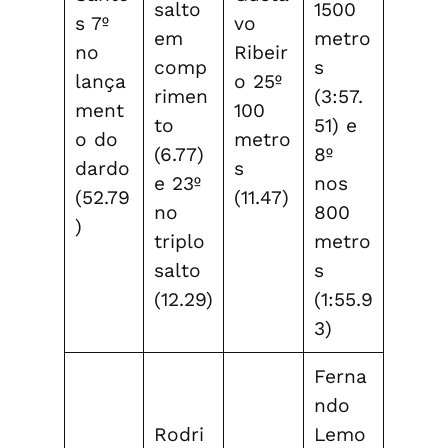
salto
1500
s 7º
vo
em
metro
no
Ribeir
comp
s
lança
o 25º
rimen
(3:57.
ment
100
to
51) e
o do
metro
(6.77)
8º
dardo
s
e 23º
nos
(52.79
(11.47)
no
800
)
triplo
metro
salto
s
(12.29)
(1:55.9
3)
Ferna
ndo
Rodri
Lemo