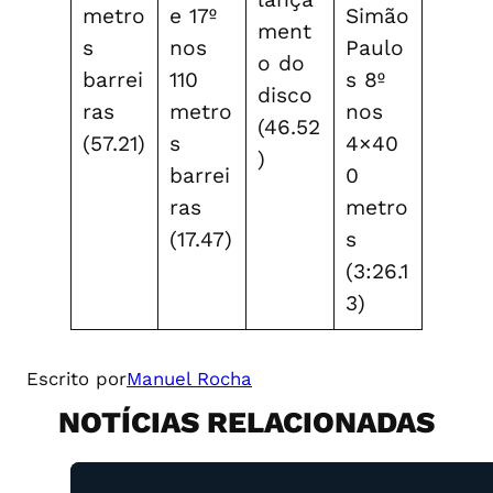
metro
e 17º
Simão
ment
s
nos
Paulo
o do
barrei
110
s 8º
disco
ras
metro
nos
(46.52
(57.21)
s
4×40
)
barrei
0
ras
metro
(17.47)
s
(3:26.1
3)
Escrito por
Manuel Rocha
NOTÍCIAS RELACIONADAS