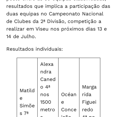
resultados que implica a participação das
duas equipas no Campeonato Nacional
de Clubes da 2ª Divisão, competição a
realizar em Viseu nos próximos dias 13 e
14 de Julho.
Resultados individuais:
Alexa
ndra
Caned
o 4ª
Marga
Matild
nos
Océan
rida
e
1500
e
Figuei
Simõe
metro
Conce
redo
s 7ª