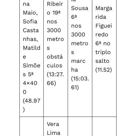
na
Ribeir
Sousa
Marga
Maio,
o 19ª
6ª
rida
Sofia
nos
nos
Figuei
Casta
3000
3000
redo
nhas,
metro
metro
6ª no
Matild
s
s
triplo
e
obstá
marc
salto
Simõe
culos
ha
(11.52)
s 5ª
(13:27.
(15:03.
4×40
66)
61)
0
(48.97
)
Vera
Lima