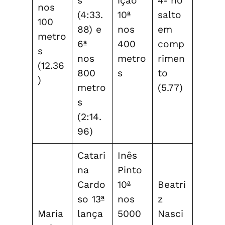
s
ição
4ª no
nos
(4:33.
10ª
salto
100
88) e
nos
em
metro
6ª
400
comp
s
nos
metro
rimen
(12.36
800
s
to
)
metro
(5.77)
s
(2:14.
96)
Catari
Inês
na
Pinto
Cardo
10ª
Beatri
so 13ª
nos
z
Maria
lança
5000
Nasci