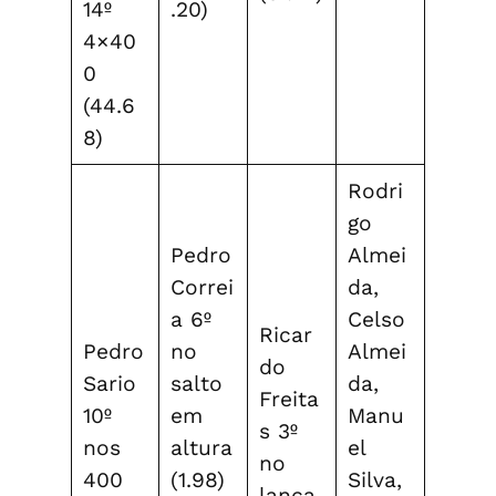
14º
.20)
4×40
0
(44.6
8)
Rodri
go
Pedro
Almei
Correi
da,
a 6º
Celso
Ricar
Pedro
no
Almei
do
Sario
salto
da,
Freita
10º
em
Manu
s 3º
nos
altura
el
no
400
(1.98)
Silva,
lança