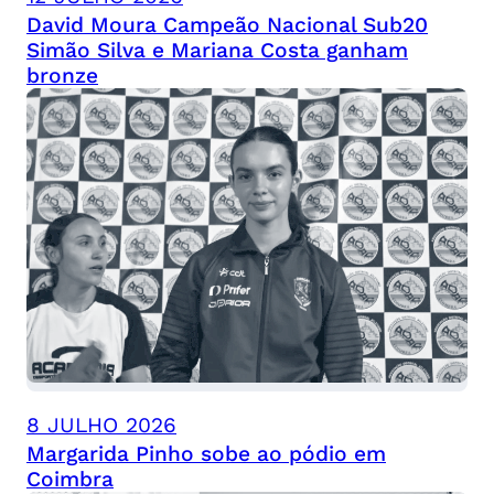
David Moura Campeão Nacional Sub20
Simão Silva e Mariana Costa ganham
bronze
8 JULHO 2026
Margarida Pinho sobe ao pódio em
Coimbra