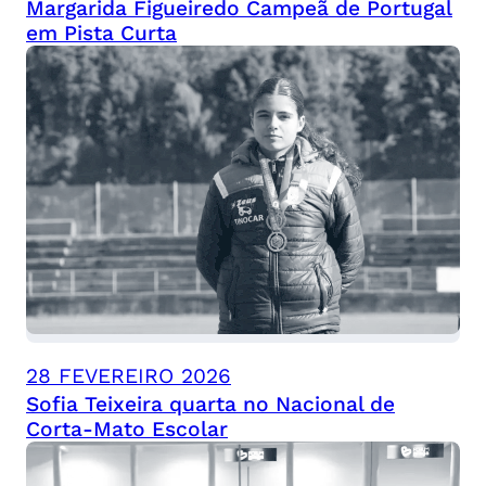
Margarida Figueiredo Campeã de Portugal
em Pista Curta
28 FEVEREIRO 2026
Sofia Teixeira quarta no Nacional de
Corta-Mato Escolar