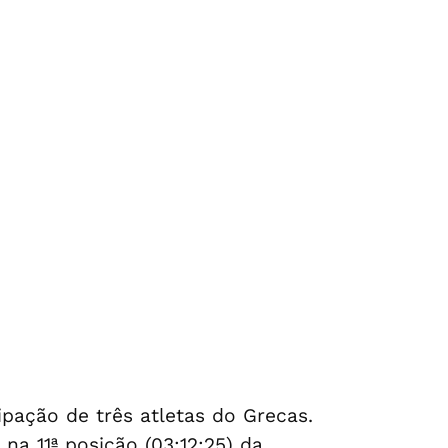
pação de três atletas do Grecas.
na 11ª posição (03:12:25) da