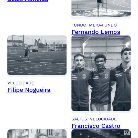
FUNDO
, 
MEIO-FUNDO
Fernando Lemos
VELOCIDADE
Filipe Nogueira
SALTOS
, 
VELOCIDADE
Francisco Castro