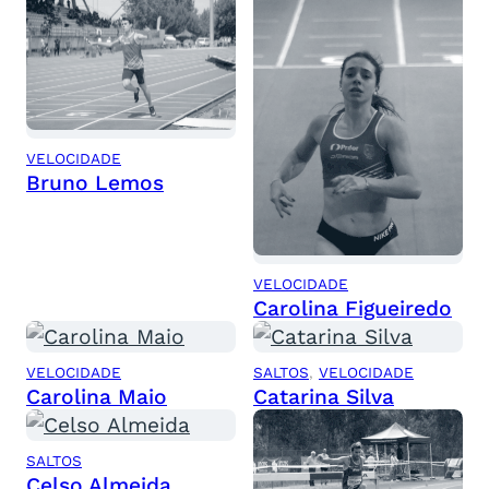
VELOCIDADE
Bruno Lemos
VELOCIDADE
Carolina Figueiredo
VELOCIDADE
SALTOS
, 
VELOCIDADE
Carolina Maio
Catarina Silva
SALTOS
Celso Almeida