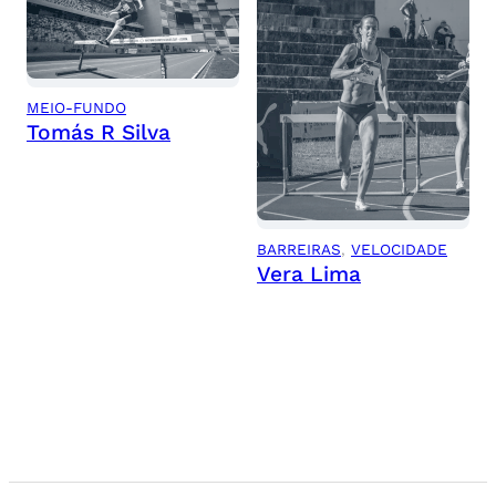
MEIO-FUNDO
Tomás R Silva
BARREIRAS
, 
VELOCIDADE
Vera Lima