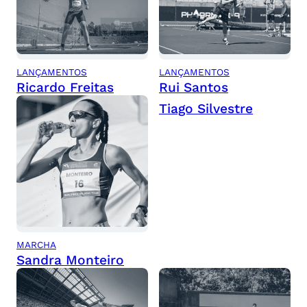
LANÇAMENTOS
LANÇAMENTOS
Ricardo Freitas
Rui Santos
Tiago Silvestre
MARCHA
Sandra Monteiro