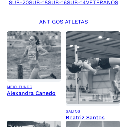
SUB-20
SUB-18
SUB-16
SUB-14
VETERANOS
ANTIGOS ATLETAS
MEIO-FUNDO
Alexandra Canedo
SALTOS
Beatriz Santos