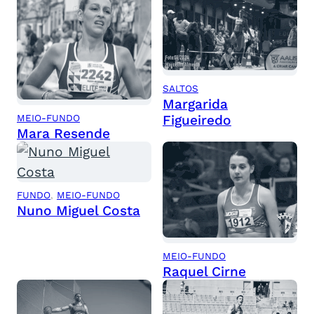
SALTOS
Margarida
Figueiredo
MEIO-FUNDO
Mara Resende
FUNDO
, 
MEIO-FUNDO
Nuno Miguel Costa
MEIO-FUNDO
Raquel Cirne