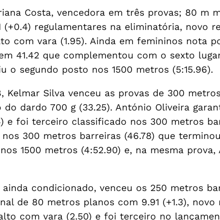
iana Costa, vencedora em três provas; 80 m m
41 (+0.4) regulamentares na eliminatória, novo 
alto com vara (1.95). Ainda em femininos nota 
s em 41.42 que complementou com o sexto lugar
u o segundo posto nos 1500 metros (5:15.96).
, Kelmar Silva venceu as provas de 300 metros
do dardo 700 g (33.25). António Oliveira garan
) e foi terceiro classificado nos 300 metros b
u nos 300 metros barreiras (46.78) que termino
o nos 1500 metros (4:52.90) e, na mesma prova,
 ainda condicionado, venceu os 250 metros bar
final de 80 metros planos com 9.91 (+1.3), novo
alto com vara (2.50) e foi terceiro no lançame