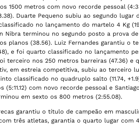
nos 1500 metros com novo recorde pessoal (4:33
18.38). Duarte Pequeno subiu ao segundo lugar
classificado no lançamento do martelo 4 Kg (19
 Nibra terminou no segundo posto a prova de 2
os planos (38.56). Luiz Fernandes garantiu o te
8), e foi quarto classificado no lançamento pe
 foi terceiro nos 250 metros barreiras (47.36) e 
tiv, em estreia competitiva, subiu ao terceiro 
into classificado no quadruplo salto (11.74, +1
s (5:11.12) com novo recorde pessoal e Santiag
erminou em sexto os 800 metros (2:55.08).
 Grecas garantiu o título de campeão em mascul
om três atletas, garantia o quarto lugar com 