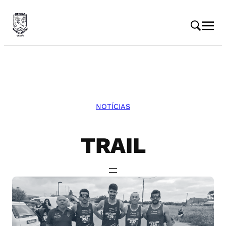
Saltar
para
o
conteúdo
NOTÍCIAS
TRAIL